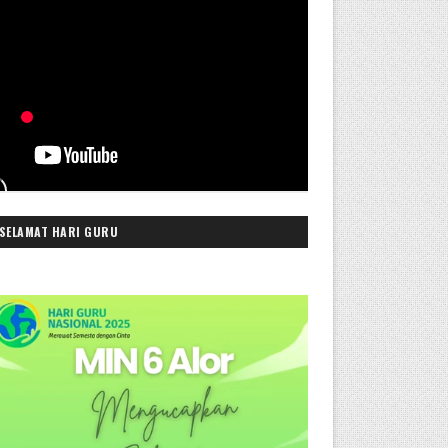
SELAMAT HARI GURU