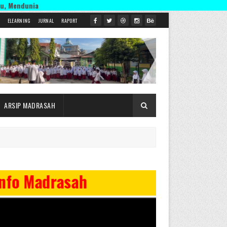
a
ELEARNING
JURNAL
RAPORT
ARSIP MADRASAH
asah