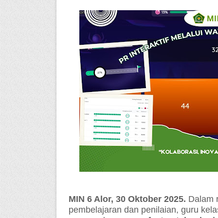
MIN 6 Alor, 30 Oktober 2025.
Dalam r
pembelajaran dan penilaian, guru kela