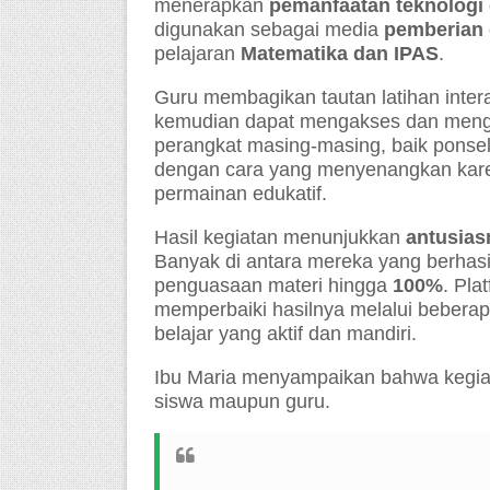
menerapkan
pemanfaatan teknologi d
digunakan sebagai media
pemberian 
pelajaran
Matematika dan IPAS
.
Guru membagikan tautan latihan intera
kemudian dapat mengakses dan menge
perangkat masing-masing, baik ponsel 
dengan cara yang menyenangkan karena
permainan edukatif.
Hasil kegiatan menunjukkan
antusias
Banyak di antara mereka yang berhasi
penguasaan materi hingga
100%
. Pla
memperbaiki hasilnya melalui beberap
belajar yang aktif dan mandiri.
Ibu Maria menyampaikan bahwa kegiat
siswa maupun guru.