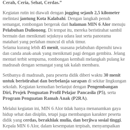
Cerah, Ceria, Sehat, Cerdas.”
Kegiatan rutin ini diawali dengan
jogging sejauh 2,5 kilometer
melintasi
jantung Kota Kalabahi
. Dengan langkah penuh
semangat, rombongan bergerak dari
halaman MIN 6 Alor
menuju
Pelabuhan Dulionong
. Di tempat itu, mereka beristirahat sambil
bermain dan menikmati sejuknya udara laut serta panorama
matahari yang perlahan muncul di ufuk timur.
Selama kurang lebih
45 menit
, suasana pelabuhan dipenuhi tawa
dan canda anak-anak yang menikmati pagi dengan gembira. Jelang
mentari terbit sempurna, rombongan kembali melangkah pulang ke
madrasah dengan semangat yang tak kalah membara.
Setibanya di madrasah, para peserta didik diberi waktu
30 menit
untuk beristirahat dan berbelanja sarapan
di sekitar lingkungan
sekolah. Kegiatan kemudian berlanjut dengan
Pengembangan
Diri, Projek Penguatan Profil Pelajar Pancasila (P5)
, serta
Program Penguatan Ramah Anak (P2RA)
.
Melalui kegiatan ini, MIN 6 Alor tidak hanya menanamkan gaya
hidup sehat dan disiplin, tetapi juga membangun karakter peserta
didik yang
cerdas, berakhlak mulia, dan berjiwa sosial tinggi
.
Kepala MIN 6 Alor, dalam kesempatan terpisah, menyampaikan