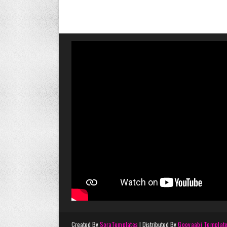
Created By
SoraTemplates
| Distributed By
Gooyaabi Templat