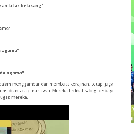
an latar belakang"
gama"
a agama"
eda agama"
s dalam menggambar dan membuat kerajinan, tetapi juga
ens di antara para siswa. Mereka terlihat saling berbagi
tugas mereka.