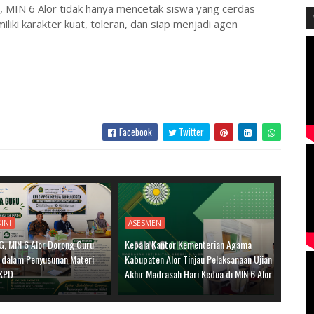
ni, MIN 6 Alor tidak hanya mencetak siswa yang cerdas
liki karakter kuat, toleran, dan siap menjadi agen
Facebook
Twitter
INI
ASESMEN
G, MIN 6 Alor Dorong Guru
Kepala Kantor Kementerian Agama
i dalam Penyusunan Materi
Kabupaten Alor Tinjau Pelaksanaan Ujian
LKPD
Akhir Madrasah Hari Kedua di MIN 6 Alor