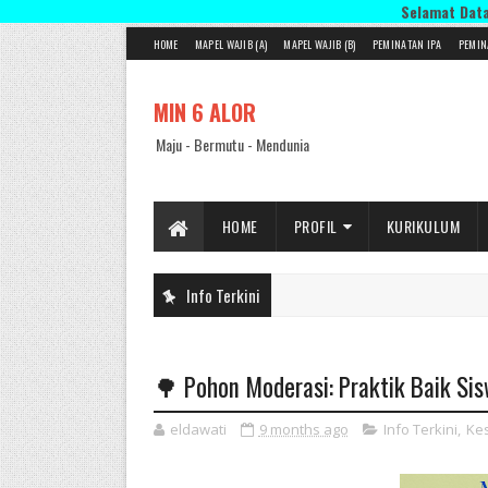
Selamat Datang di Webs
HOME
MAPEL WAJIB (A)
MAPEL WAJIB (B)
PEMINATAN IPA
PEMIN
MIN 6 ALOR
Maju - Bermutu - Mendunia
HOME
PROFIL
KURIKULUM
Info Terkini
🌳 Pohon Moderasi: Praktik Baik Sis
eldawati
9 months ago
Info Terkini
,
Ke