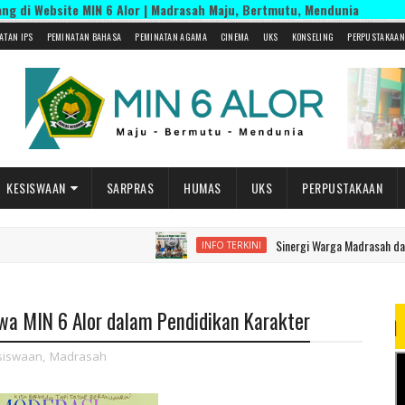
ite MIN 6 Alor | Madrasah Maju, Bertmutu, Mendunia
ATAN IPS
PEMINATAN BAHASA
PEMINATAN AGAMA
CINEMA
UKS
KONSELING
PERPUSTAKAAN
KESISWAAN
SARPRAS
HUMAS
UKS
PERPUSTAKAAN
Sinergi Warga Madrasah dalam Peny
INFO TERKINI
wa MIN 6 Alor dalam Pendidikan Karakter
siswaan
,
Madrasah