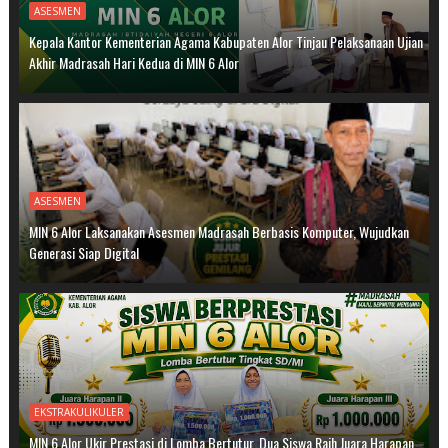
ASESMEN
Kepala Kantor Kementerian Agama Kabupaten Alor Tinjau Pelaksanaan Ujian
Akhir Madrasah Hari Kedua di MIN 6 Alor
ASESMEN
MIN 6 Alor Laksanakan Asesmen Madrasah Berbasis Komputer, Wujudkan
Generasi Siap Digital
EKSTRAKULIKULER
MIN 6 Alor Ukir Prestasi di Lomba Bertutur, Dua Siswa Raih Juara Harapan