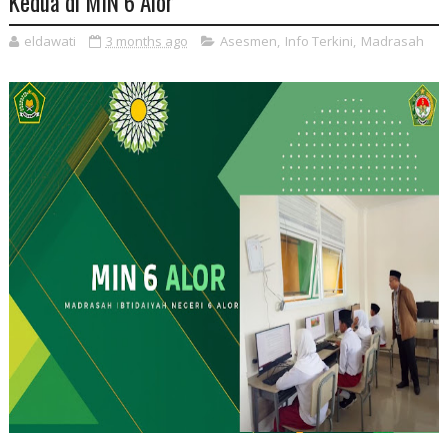
Kedua di MIN 6 Alor
eldawati
3 months ago
Asesmen
,
Info Terkini
,
Madrasah