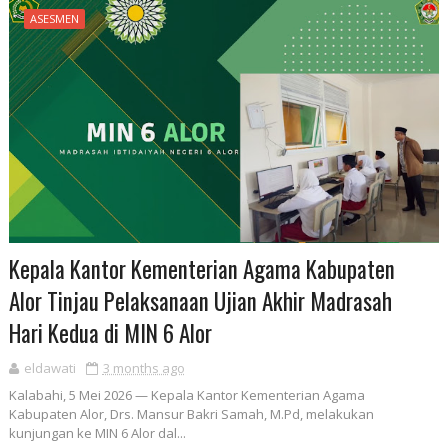
ASESMEN
Kepala Kantor Kementerian Agama Kabupaten
Alor Tinjau Pelaksanaan Ujian Akhir Madrasah
Hari Kedua di MIN 6 Alor
eldawati
3 months ago
Kalabahi, 5 Mei 2026 — Kepala Kantor Kementerian Agama
Kabupaten Alor, Drs. Mansur Bakri Samah, M.Pd, melakukan
kunjungan ke MIN 6 Alor dal...