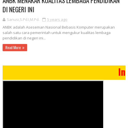
ANBK MENAKAR KUALITAS LEMBAGA PENDIDIKAN
DI NEGERI INI
Sanusi,S.Pd.I,M.Pd.
5 years ago
ANBK adalah Aseseman Nasional Bebasis Komputer merupakan
salah satu cara pemerintah untuk mengukur kualitas lembaga
pendidikan di negeri ini...
Read More
Info Madr