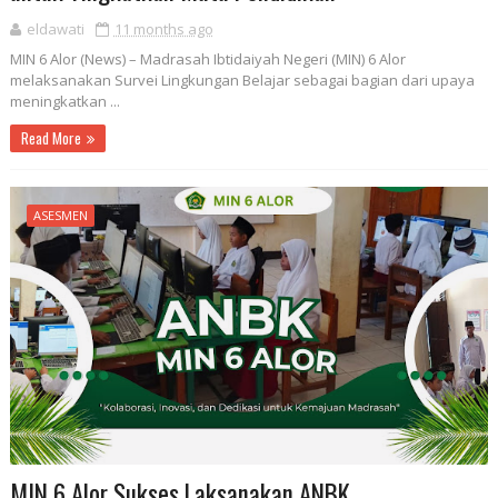
eldawati
11 months ago
MIN 6 Alor (News) – Madrasah Ibtidaiyah Negeri (MIN) 6 Alor
melaksanakan Survei Lingkungan Belajar sebagai bagian dari upaya
meningkatkan ...
Read More
ASESMEN
MIN 6 Alor Sukses Laksanakan ANBK