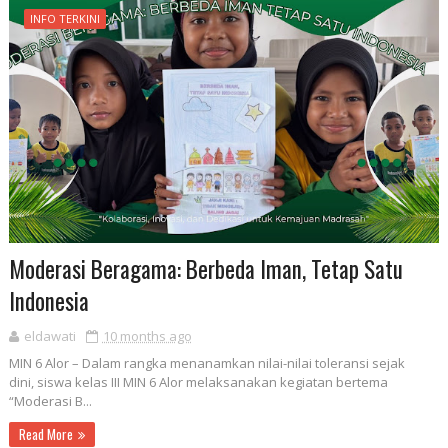
INFO TERKINI
Moderasi Beragama: Berbeda Iman, Tetap Satu
Indonesia
eldawati
10 months ago
MIN 6 Alor – Dalam rangka menanamkan nilai-nilai toleransi sejak
dini, siswa kelas III MIN 6 Alor melaksanakan kegiatan bertema
“Moderasi B...
Read More